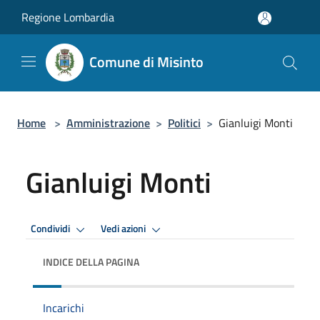
Salta al contenuto principale
Regione Lombardia
Comune di Misinto
Home
>
Amministrazione
>
Politici
>
Gianluigi Monti
Gianluigi Monti
Condividi
Vedi azioni
INDICE DELLA PAGINA
Incarichi