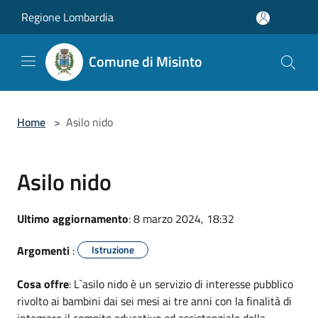
Salta al contenuto principale
Regione Lombardia
Comune di Misinto
Home
>
Asilo nido
Asilo nido
Ultimo aggiornamento
: 8 marzo 2024, 18:32
Argomenti
:
Istruzione
Cosa offre
: L`asilo nido è un servizio di interesse pubblico
rivolto ai bambini dai sei mesi ai tre anni con la finalità di
integrare il compito educativo ed assistenziale della