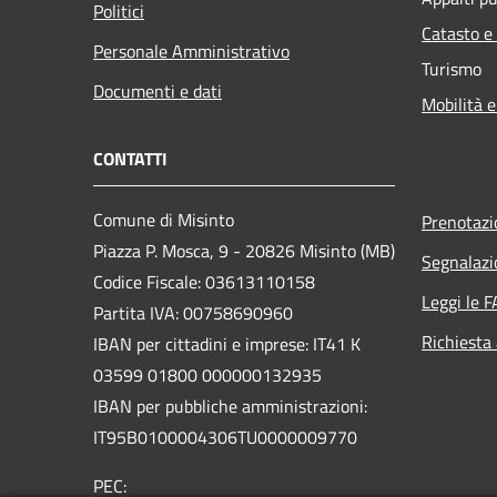
Politici
Catasto e
Personale Amministrativo
Turismo
Documenti e dati
Mobilità e
CONTATTI
Comune di Misinto
Prenotaz
Piazza P. Mosca, 9 - 20826 Misinto (MB)
Segnalazi
Codice Fiscale: 03613110158
Leggi le 
Partita IVA: 00758690960
Richiesta
IBAN per cittadini e imprese: IT41 K
03599 01800 000000132935
IBAN per pubbliche amministrazioni:
IT95B0100004306TU0000009770
PEC: