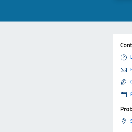
Cont
Prob