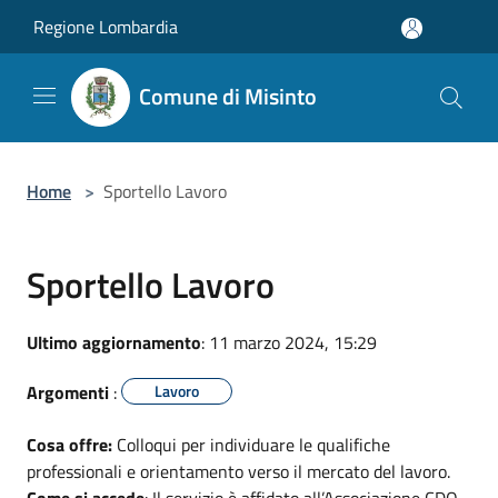
Salta al contenuto principale
Regione Lombardia
Comune di Misinto
Home
>
Sportello Lavoro
Sportello Lavoro
Ultimo aggiornamento
: 11 marzo 2024, 15:29
Argomenti
:
Lavoro
Cosa offre:
Colloqui per individuare le qualifiche
professionali e orientamento verso il mercato del lavoro.
Come si accede
: Il servizio è affidato all’Associazione CDO