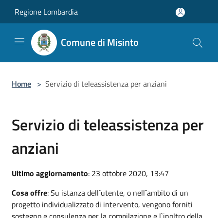
Salta al contenuto principale
Regione Lombardia
Comune di Misinto
Home
>
Servizio di teleassistenza per anziani
Servizio di teleassistenza per
anziani
Ultimo aggiornamento
: 23 ottobre 2020, 13:47
Cosa offre
: Su istanza dell`utente, o nell`ambito di un
progetto individualizzato di intervento, vengono forniti
sostegno e consulenza per la compilazione e l`inoltro della