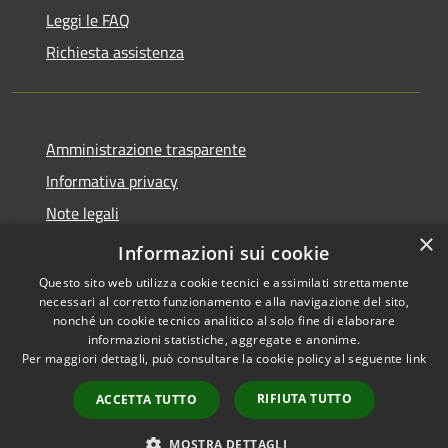
Leggi le FAQ
Richiesta assistenza
Amministrazione trasparente
Informativa privacy
Note legali
×
Dichiarazione di accessibilità
Informazioni sui cookie
Questo sito web utilizza cookie tecnici e assimilati strettamente
necessari al corretto funzionamento e alla navigazione del sito,
nonché un cookie tecnico analitico al solo fine di elaborare
informazioni statistiche, aggregate e anonime.
RSS
Copyright © 2026 • Comune di
Per maggiori dettagli, può consultare la cookie policy al seguente
link
Accessibilità
Misinto • Powered by
Privacy
Municipium
Accesso
•
RIFIUTA TUTTO
ACCETTA TUTTO
Cookie
redazione
Mappa del sito
MOSTRA DETTAGLI