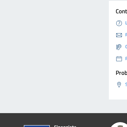
Cont
Prob