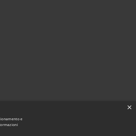
×
nzionamento e
nformazioni