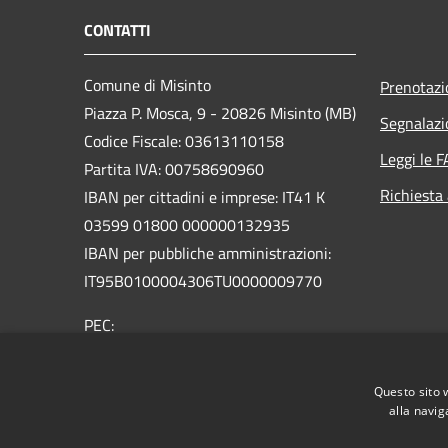
CONTATTI
Comune di Misinto
Prenotaz
Piazza P. Mosca, 9 - 20826 Misinto (MB)
Segnalazi
Codice Fiscale: 03613110158
Leggi le 
Partita IVA: 00758690960
Richiesta
IBAN per cittadini e imprese: IT41 K
03599 01800 000000132935
IBAN per pubbliche amministrazioni:
IT95B0100004306TU0000009770
PEC:
comune.misinto@pec.regione.lombardia.it
Email:
info@comune.misinto.mb.it
Questo sito 
Centralino Unico: 02 96721010
alla navig