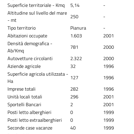
Superficie territoriale - Kmq
5,14
-
Altitudine sul livello del mare
250
-
- mt
Tipo territorio
Pianura
-
Abitazioni occupate
1.603
2001
Densità demografica -
781
2000
Ab/Kmq
Autovetture circolanti
2.322
2000
Aziende agricole
32
1996
Superficie agricola utilizzata -
127
1996
Ha
Imprese totali
282
1996
Unità locali totali
296
2001
Sportelli Bancari
2
2001
Posti letto alberghieri
0
1999
Posti letto extraalberghieri
0
1999
Seconde case vacanze
40
1999