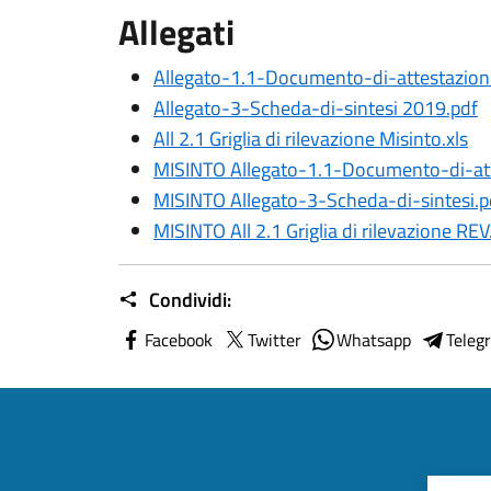
Allegati
Allegato-1.1-Documento-di-attestazion
Allegato-3-Scheda-di-sintesi 2019.pdf
All 2.1 Griglia di rilevazione Misinto.xls
MISINTO Allegato-1.1-Documento-di-att
MISINTO Allegato-3-Scheda-di-sintesi.p
MISINTO All 2.1 Griglia di rilevazione REV
Condividi:
Facebook
Twitter
Whatsapp
Teleg