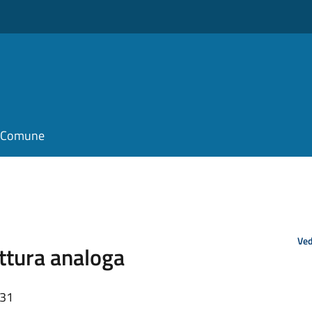
il Comune
Ved
uttura analoga
:31