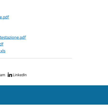
e.pdf
estazione.pdf
df
.xls
ram
LinkedIn